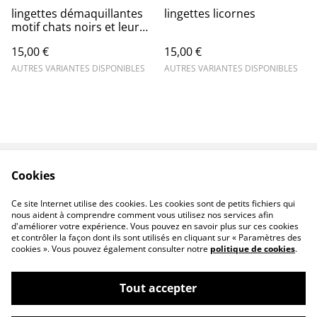
lingettes démaquillantes
lingettes licornes
motif chats noirs et leur
panière assorti
15,00 €
15,00 €
AUTRES VARIANTES DISPONIBLES
AUTRES VARIANTES DISPONIBLES
Cookies
Contact
Conditions générales
Politique de
Politique de cookies
Ce site Internet utilise des cookies. Les cookies sont de petits fichiers qui
confidentialité
nous aident à comprendre comment vous utilisez nos services afin
d'améliorer votre expérience. Vous pouvez en savoir plus sur ces cookies
et contrôler la façon dont ils sont utilisés en cliquant sur « Paramètres des
cookies ». Vous pouvez également consulter notre
politique de cookies
.
Tout accepter
©
2026
ChatMalocouture