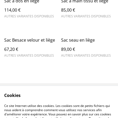
Sac a dos en liège
Sac a main tissu et liège
114,00 €
85,00 €
AUTRES VARIANTES DISPONIBLES
AUTRES VARIANTES DISPONIBLES
Sac Besace velour et liège
Sac seau en liège
67,20 €
89,00 €
AUTRES VARIANTES DISPONIBLES
AUTRES VARIANTES DISPONIBLES
Cookies
Contact
Conditions générales
Politique de
Politique de cookies
Ce site Internet utilise des cookies. Les cookies sont de petits fichiers qui
confidentialité
nous aident à comprendre comment vous utilisez nos services afin
d'améliorer votre expérience. Vous pouvez en savoir plus sur ces cookies