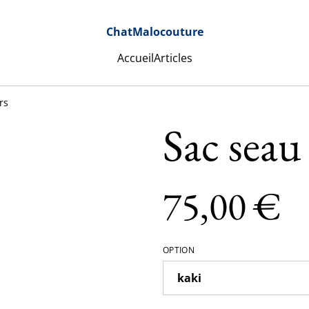
ChatMalocouture
Accueil
Articles
rs
Sac seau 
75,00 €
OPTION